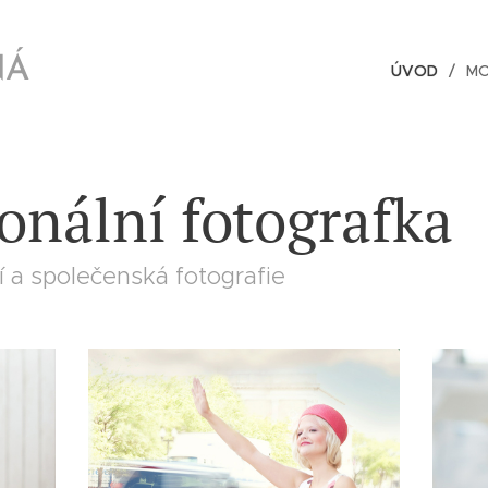
NÁ
ÚVOD
MO
onální fotografka
í a společenská fotografie